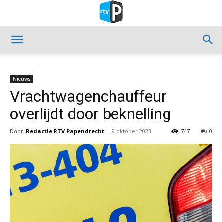
Nieuws
Vrachtwagenchauffeur
overlijdt door beknelling
Door
Redactie RTV Papendrecht
-
9 oktober 2023
747
0