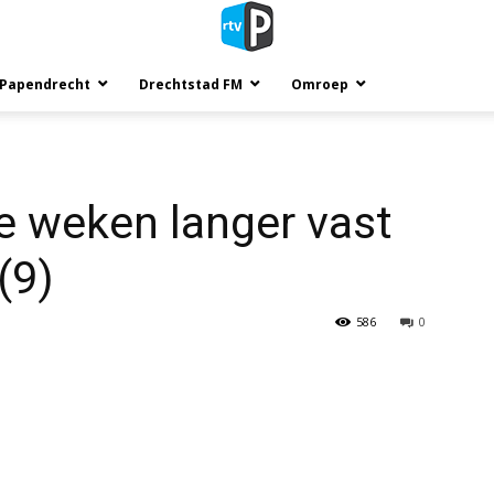
 Papendrecht
Drechtstad FM
Omroep
e weken langer vast
(9)
586
0