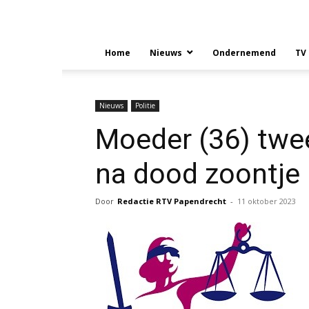
Home
Nieuws
Ondernemend
TV
Nieuws
Politie
Moeder (36) twe
na dood zoontje 
Door
Redactie RTV Papendrecht
-
11 oktober 2023