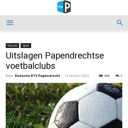
Nieuws
Sport
Uitslagen Papendrechtse
voetbalclubs
Door
Redactie RTV Papendrecht
-
14 oktober 2023
634
0