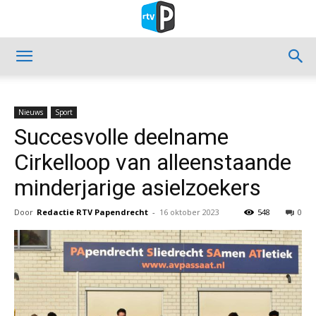
Nieuws
Sport
Succesvolle deelname
Cirkelloop van alleenstaande
minderjarige asielzoekers
Door
Redactie RTV Papendrecht
-
16 oktober 2023
548
0