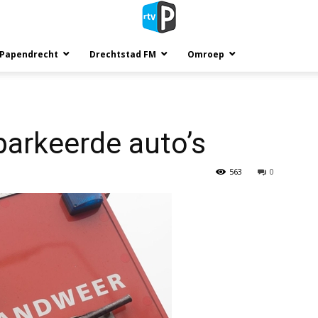
 Papendrecht
Drechtstad FM
Omroep
arkeerde auto’s
563
0