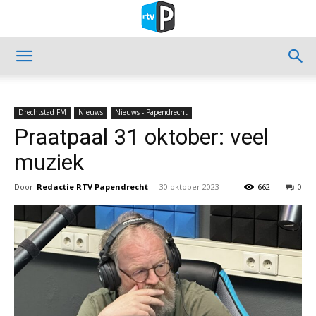
Drechtstad FM
Nieuws
Nieuws - Papendrecht
Praatpaal 31 oktober: veel
muziek
Door
Redactie RTV Papendrecht
-
30 oktober 2023
662
0