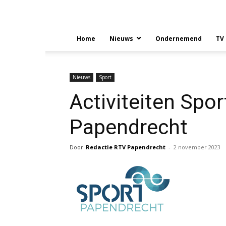
Home
Nieuws
Ondernemend
TV
Nieuws
Sport
Activiteiten Spo
Papendrecht
Door
Redactie RTV Papendrecht
-
2 november 2023