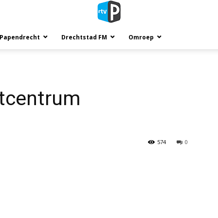
 Papendrecht
Drechtstad FM
Omroep
rtcentrum
574
0