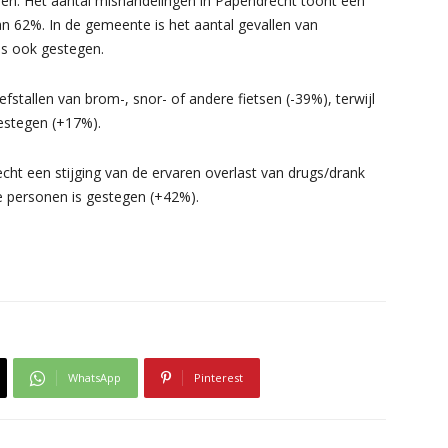
emen. Het aantal mishandelingen in Papendrecht toont een
an 62%. In de gemeente is het aantal gevallen van
uis ook gestegen.
efstallen van brom-, snor- of andere fietsen (-39%), terwijl
gestegen (+17%).
echt een stijging van de ervaren overlast van drugs/drank
e personen is gestegen (+42%).
WhatsApp
Pinterest