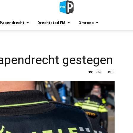
 Papendrecht
Drechtstad FM
Omroep
 Papendrecht gestegen
1064
0