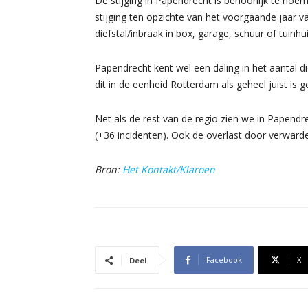
De stijging in Papendrecht is behoorlijk te no
stijging ten opzichte van het voorgaande jaar v
diefstal/inbraak in box, garage, schuur of tuinh
Papendrecht kent wel een daling in het aantal di
dit in de eenheid Rotterdam als geheel juist is 
Net als de rest van de regio zien we in Papendr
(+36 incidenten). Ook de overlast door verward
Bron:
Het Kontakt/Klaroen
Facebook
X
Deel