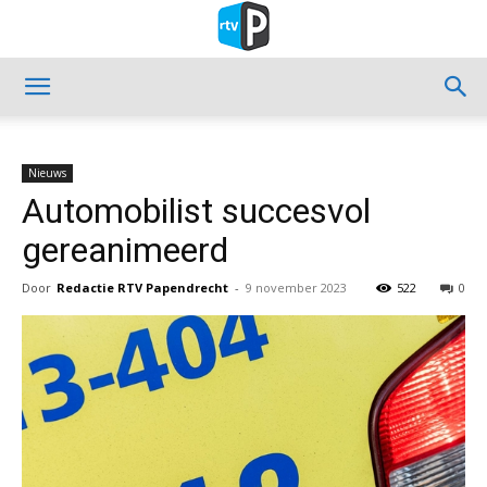
Nieuws
Automobilist succesvol
gereanimeerd
Door
Redactie RTV Papendrecht
-
9 november 2023
522
0