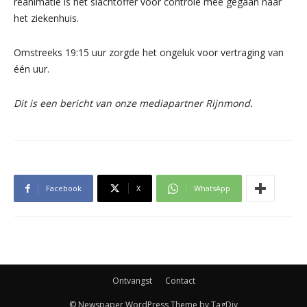
reanimatie is het slachtoffer voor controle mee gegaan naar
het ziekenhuis.
Omstreeks 19:15 uur zorgde het ongeluk voor vertraging van
één uur.
Dit is een bericht van onze mediapartner Rijnmond.
Facebook
X
WhatsApp
Ontvangst
Contact
© Newspaper WordPress Theme by TagDiv