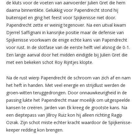
de kluts voor de voeten van aanvoerder Julien Gret die hem
daarna binnentikte. Gelukkig voor Papendrecht stond hij
buitenspel en ging het feest voor Spijkenisse niet door.
Papendrecht zette er weinig tegenover. Na een uitval kwam
Djerrel Saffignani in kansrijke positie maar de defensie van
Spijkenisse voorkwam de enige echte kans van Papendrecht
voor rust. In de slotfase van de eerste helft viel alsnog de 0-1.
Een lange aanval door het midden eindigde bij Julien Gret die
met een bekeken schot Roy Rijntjes klopte.
Na de rust wierp Papendrecht de schroom van zich af en nam
het heft in handen. Met veel energie en strijdlust werden de
groen-witten teruggedrongen. Door onnauwkeurigheid in de
passing lukte het Papendrecht maar moeilijk om uitgespeelde
kansen te creëren. Jarden van Ek kreeg de grootste kans. Na
een dieptepass van Jillroy Ruiz kon hij alleen richting Ragip
Ozrak. Zijn schot miste echter kracht waardoor de Spijkenisse-
keeper redding kon brengen.