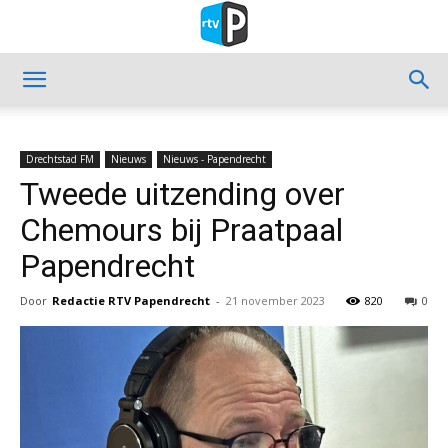
Drechtstad FM
Nieuws
Nieuws - Papendrecht
Tweede uitzending over
Chemours bij Praatpaal
Papendrecht
Door
Redactie RTV Papendrecht
-
21 november 2023
820
0