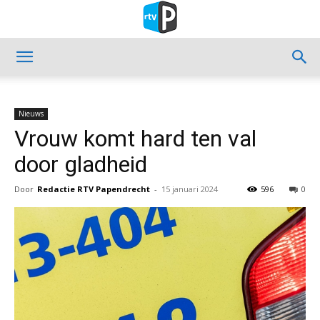
Nieuws
Vrouw komt hard ten val
door gladheid
Door
Redactie RTV Papendrecht
-
15 januari 2024
596
0