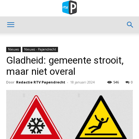
Nieuws
Nieuws - Papendrecht
Gladheid: gemeente strooit,
maar niet overal
Door
Redactie RTV Papendrecht
-
18 januari 2024
546
0