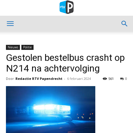
Nieuws
Politie
Gestolen bestelbus crasht op
N214 na achtervolging
Door
Redactie RTV Papendrecht
-
6 februari 2024
561
0