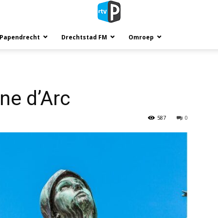
 Papendrecht
Drechtstad FM
Omroep
ne d’Arc
587
0