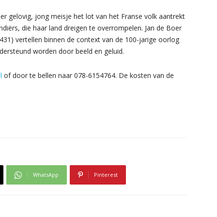
er gelovig, jong meisje het lot van het Franse volk aantrekt
diërs, die haar land dreigen te overrompelen. Jan de Boer
1431) vertellen binnen de context van de 100-jarige oorlog
ndersteund worden door beeld en geluid.
l
of door te bellen naar 078-6154764. De kosten van de
WhatsApp
Pinterest