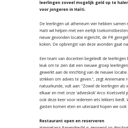
leerlingen zoveel mogelijk geld op te hal
voor jongeren in Haïti.
De leerlingen uit atheneum vier hebben samen m
Haïti wil helpen met een eerlijk toekomstbestend
nieuw gevonden locatie ingericht, de PR gereg
koken. De opbrengst van deze avonden gaat na
Een team van docenten begeleidt de leerlingen bi
leuk om te zien dat een nieuwe groep leerlingen
gewerkt aan de inrichting van de nieuwe locatie
strikken om advies te geven.”, zegt Annemarie
natuurkunde, vult aan: “Zowel de leerlingen als
elkaar en met onze ‘advieskok’ Arco Koetsveld
ook deze keer voor iedereen iets lekkers biedt. 
gasten komen eten en uiteraard hopen we ook d
Restaurant open en reserveren
Happietaria Papendrecht is geopend op dinsdag 