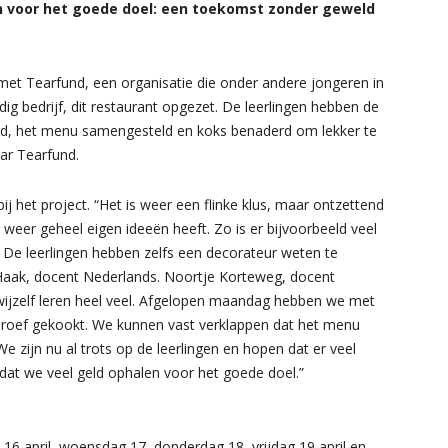
en voor het goede doel: een toekomst zonder geweld
et Tearfund, een organisatie die onder andere jongeren in
ig bedrijf, dit restaurant opgezet. De leerlingen hebben de
eld, het menu samengesteld en koks benaderd om lekker te
ar Tearfund.
j het project. “Het is weer een flinke klus, maar ontzettend
 weer geheel eigen ideeën heeft. Zo is er bijvoorbeeld veel
. De leerlingen hebben zelfs een decorateur weten te
 Haak, docent Nederlands. Noortje Korteweg, docent
 wijzelf leren heel veel. Afgelopen maandag hebben we met
 proef gekookt. We kunnen vast verklappen dat het menu
We zijn nu al trots op de leerlingen en hopen dat er veel
at we veel geld ophalen voor het goede doel.”
16 april, woensdag 17, donderdag 18, vrijdag 19 april en