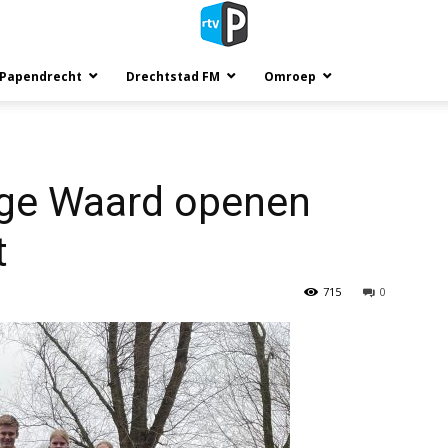
 Papendrecht
Drechtstad FM
Omroep
age Waard openen
t
715
0