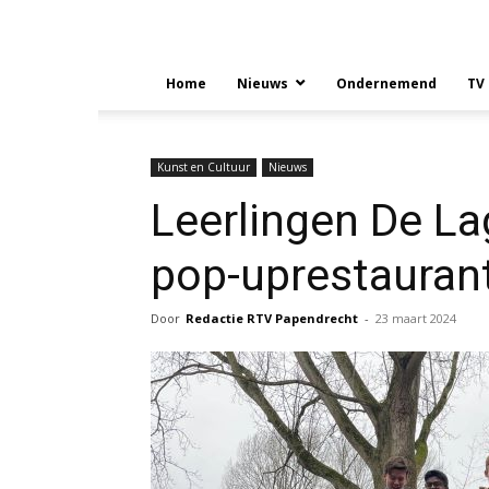
Home
Nieuws
Ondernemend
TV
Kunst en Cultuur
Nieuws
Leerlingen De L
pop-uprestauran
Door
Redactie RTV Papendrecht
-
23 maart 2024