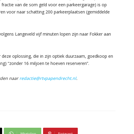
n fractie van de som geld voor een parkeergarage) is op
ren voor naar schatting 200 parkeerplaatsen (gemiddelde
volgens Langeveld vijf minuten lopen zijn naar Fokker aan
 deze oplossing, die in zijn optiek duurzaam, goedkoop en
ssing) “zonder 16 miljoen te hoeven reserveren”.
orden naar
redactie@rtvpapendrecht.nl
.
WhatsApp
Pinterest