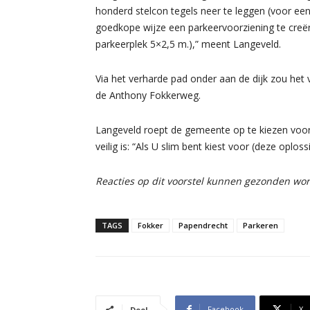
honderd stelcon tegels neer te leggen (voor ee
goedkope wijze een parkeervoorziening te creë
parkeerplek 5×2,5 m.),” meent Langeveld.
Via het verharde pad onder aan de dijk zou het 
de Anthony Fokkerweg.
Langeveld roept de gemeente op te kiezen voor
veilig is: “Als U slim bent kiest voor (deze oplo
Reacties op dit voorstel kunnen gezonden w
TAGS
Fokker
Papendrecht
Parkeren
Facebook
X
Deel