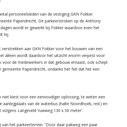
antal personeelsleden van de vestiging GKN Fokker
meente Papendrecht. De parkeerstroken op de Anthony
eestdagen wordt er gewerkt bij Fokker waardoor even het
t hij.
at verstrekken aan GKN Fokker voor het bouwen van een
Niet alleen wordt daardoor het uitzicht enorm verpest voor
 voor de medewerkers in dat gebouw ernaast, ook schept
de gemeente Papendrecht, ondanks het feit dat het een
men niet kiest voor een eenvoudiger oplossing, te weten een
de aanlegplaats van de waterbus (halte Noordhoek, red.) en
et volgens Langeveld ‘ruwweg 130 x 50 meter’.
g van het parkeerterrein. “Door daar pakweg een paar