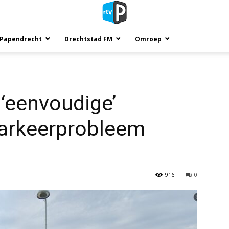
 Papendrecht
Drechtstad FM
Omroep
l ‘eenvoudige’
parkeerprobleem
916
0