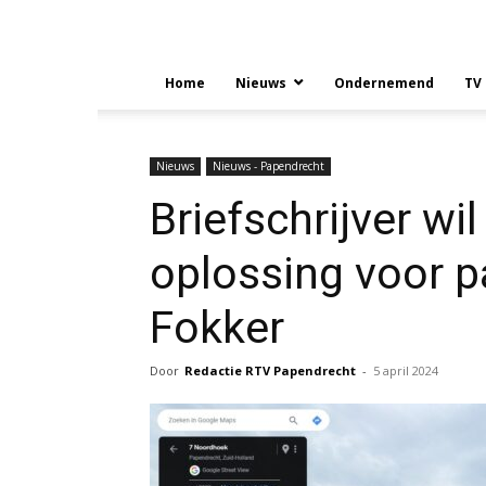
Home
Nieuws
Ondernemend
TV
Nieuws
Nieuws - Papendrecht
Briefschrijver wi
oplossing voor 
Fokker
Door
Redactie RTV Papendrecht
-
5 april 2024