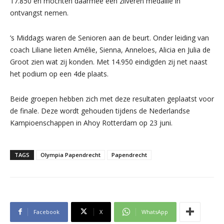
17.850 en mochten daarmee een zilveren medaille in
ontvangst nemen.
’s Middags waren de Senioren aan de beurt. Onder leiding van
coach Liliane lieten Amélie, Sienna, Anneloes, Alicia en Julia de
Groot zien wat zij konden. Met 14.950 eindigden zij net naast
het podium op een 4de plaats.
Beide groepen hebben zich met deze resultaten geplaatst voor
de finale. Deze wordt gehouden tijdens de Nederlandse
Kampioenschappen in Ahoy Rotterdam op 23 juni.
TAGS
Olympia Papendrecht
Papendrecht
Facebook
X
WhatsApp