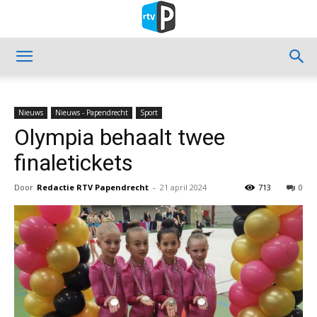
Nieuws
Nieuws - Papendrecht
Sport
Olympia behaalt twee
finaletickets
Door
Redactie RTV Papendrecht
-
21 april 2024
713
0