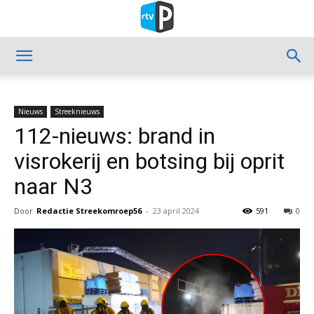
Nieuws
Streeknieuws
112-nieuws: brand in
visrokerij en botsing bij oprit
naar N3
Door
Redactie Streekomroep56
-
23 april 2024
591
0