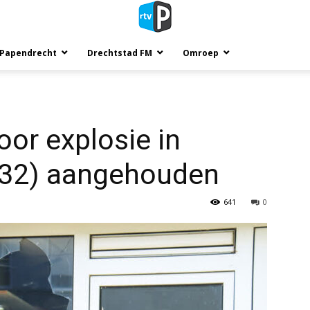
 Papendrecht
Drechtstad FM
Omroep
or explosie in
(32) aangehouden
641
0