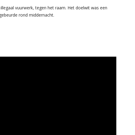
llegaal vuurwerk, tegen het raam. Het doelwit was een
g gebeurde rond middernacht.