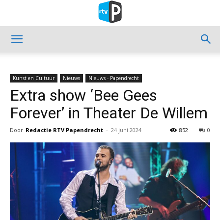
Kunst en Cultuur
Nieuws
Nieuws - Papendrecht
Extra show ‘Bee Gees
Forever’ in Theater De Willem
Door
Redactie RTV Papendrecht
-
24 juni 2024
852
0