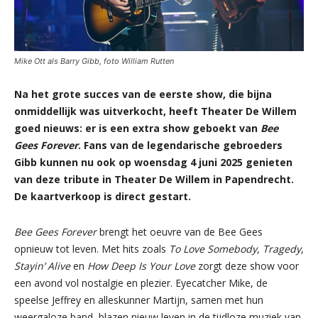
Mike Ott als Barry Gibb, foto William Rutten
Na het grote succes van de eerste show, die bijna
onmiddellijk was uitverkocht, heeft Theater De Willem
goed nieuws: er is een extra show geboekt van
Bee
Gees Forever
. Fans van de legendarische gebroeders
Gibb kunnen nu ook op woensdag 4 juni 2025 genieten
van deze tribute in Theater De Willem in Papendrecht.
De kaartverkoop is direct gestart.
Bee Gees Forever
brengt het oeuvre van de Bee Gees
opnieuw tot leven. Met hits zoals
To Love Somebody
,
Tragedy
,
Stayin’ Alive
en
How Deep Is Your Love
zorgt deze show voor
een avond vol nostalgie en plezier. Eyecatcher Mike, de
speelse Jeffrey en alleskunner Martijn, samen met hun
weergaloze band, blazen nieuw leven in de tijdloze muziek van