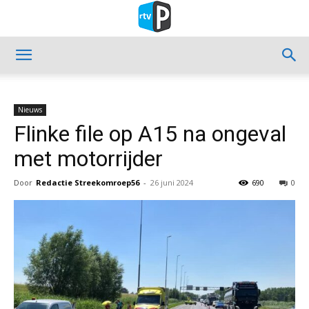
Nieuws
Flinke file op A15 na ongeval
met motorrijder
Door
Redactie Streekomroep56
-
26 juni 2024
690
0