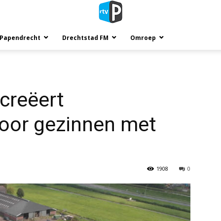
 Papendrecht
Drechtstad FM
Omroep
creëert
voor gezinnen met
1908
0