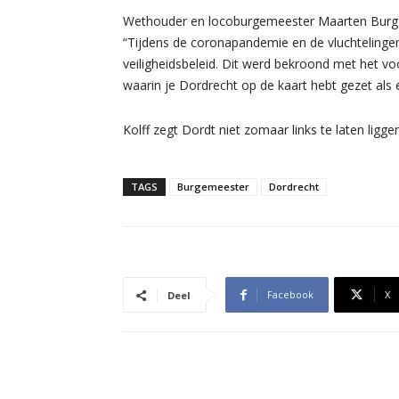
Wethouder en locoburgemeester Maarten Burggraa
“Tijdens de coronapandemie en de vluchtelingenc
veiligheidsbeleid. Dit werd bekroond met het voo
waarin je Dordrecht op de kaart hebt gezet als 
Kolff zegt Dordt niet zomaar links te laten liggen
TAGS
Burgemeester
Dordrecht
Facebook
X
Deel