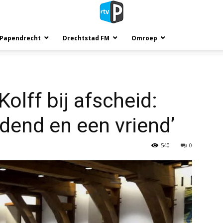
 Papendrecht
Drechtstad FM
Omroep
olff bij afscheid:
ndend en een vriend’
540
0