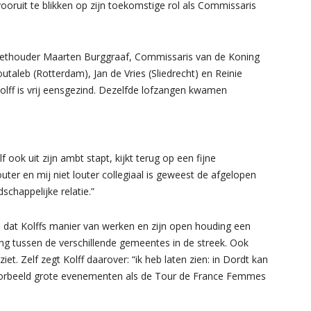
ooruit te blikken op zijn toekomstige rol als Commissaris
wethouder Maarten Burggraaf, Commissaris van de Koning
aleb (Rotterdam), Jan de Vries (Sliedrecht) en Reinie
lff is vrij eensgezind. Dezelfde lofzangen kwamen
ook uit zijn ambt stapt, kijkt terug op een fijne
uter en mij niet louter collegiaal is geweest de afgelopen
schappelijke relatie.”
 dat Kolffs manier van werken en zijn open houding een
ng tussen de verschillende gemeentes in de streek. Ook
t. Zelf zegt Kolff daarover: “ik heb laten zien: in Dordt kan
 voorbeeld grote evenementen als de Tour de France Femmes