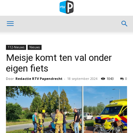
112-Nieuws
Nieuws
Meisje komt ten val onder
eigen fiets
Door
Redactie RTV Papendrecht
-
18 september 2024
1043
0