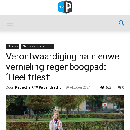
Nieuws
Nieuws - Papendrecht
Verontwaardiging na nieuwe
vernieling regenboogpad:
‘Heel triest’
Door
Redactie RTV Papendrecht
-
30 oktober 2024
633
0