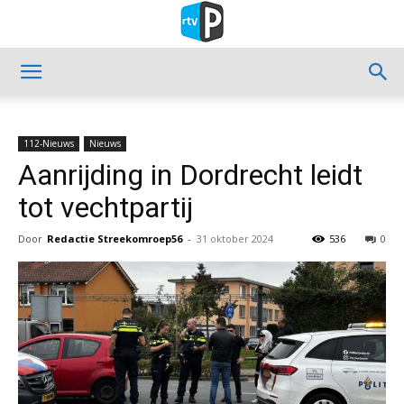
112-Nieuws
Nieuws
Aanrijding in Dordrecht leidt
tot vechtpartij
Door
Redactie Streekomroep56
-
31 oktober 2024
536
0