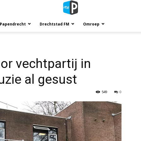
 Papendrecht
Drechtstad FM
Omroep
oor vechtpartij in
uzie al gesust
549
0