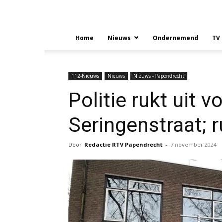
Home
Nieuws
Ondernemend
TV
112-Nieuws
Nieuws
Nieuws - Papendrecht
Politie rukt uit v
Seringenstraat; r
Door
Redactie RTV Papendrecht
-
7 november 2024