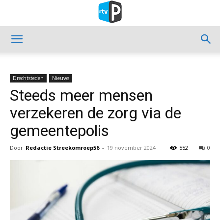
Drechtsteden
Nieuws
Steeds meer mensen
verzekeren de zorg via de
gemeentepolis
Door
Redactie Streekomroep56
-
19 november 2024
552
0