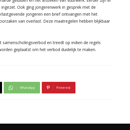
arde geluiden en het afsteken van vuurwerk. Eerder zijn er
 ingezet. Ook ging jongerenwerk in gesprek met de
erlastgevende jongeren een brief ontvangen met het
roorzaken van overlast. Deze maatregelen hebben blijkbaar
et samenscholingsverbod en treedt op indien de regels
worden geplaatst om het verbod duidelijk te maken.
WhatsApp
Pinterest