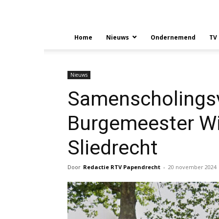
Home
Nieuws
Ondernemend
TV
Nieuws
Samenscholings
Burgemeester Win
Sliedrecht
Door
Redactie RTV Papendrecht
-
20 november 2024