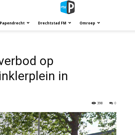
 Papendrecht
Drechtstad FM
Omroep
verbod op
klerplein in
398
0