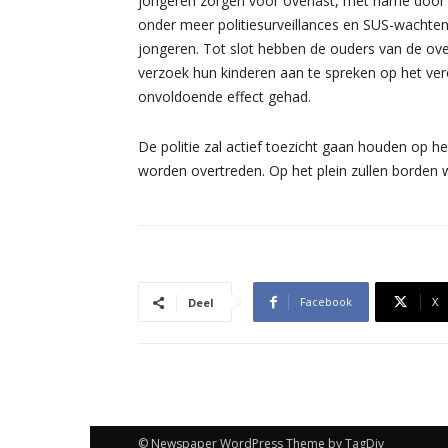
jongeren zorgen voor overlast, met name door h
onder meer politiesurveillances en SUS-wachten
jongeren. Tot slot hebben de ouders van de ov
verzoek hun kinderen aan te spreken op het ve
onvoldoende effect gehad.
De politie zal actief toezicht gaan houden op h
worden overtreden. Op het plein zullen borden 
Facebook
X
Deel
© Newspaper WordPress Theme by TagDiv