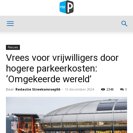
Nieuws
Vrees voor vrijwilligers door
hogere parkeerkosten:
‘Omgekeerde wereld’
Door
Redactie Streekomroep56
-
13 december 2024
2348
0