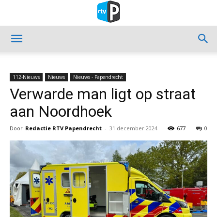
112-Nieuws
Nieuws
Nieuws - Papendrecht
Verwarde man ligt op straat
aan Noordhoek
Door
Redactie RTV Papendrecht
-
31 december 2024
677
0