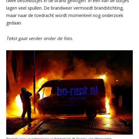
twee bestelbusjes in de brand gevlogen. In één van de busjes
lagen veel spullen. De brandweer vermoedt brandstichting,
maar naar de toedracht wordt momenteel nog onderzoek
gedaan.
Tekst gaat verder onder de foto.
Bestelbusjes in lichterlaaie in Ridderkerk © Dennis van Wingerden