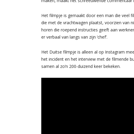
maken, maakt het schreeuwende commentaar in h
Het filmpje is gemaakt door een man die veel f
die met de vrachtwagen plaatst, voorzien van n
horen die roepend instructies geeft aan werkneme
er verbaal van langs van zijn ‘chef’.
Het Duitse filmpje is alleen al op Instagram mee
het incident en het interview met de filmende
samen al zo’n 200-duizend keer bekeken.