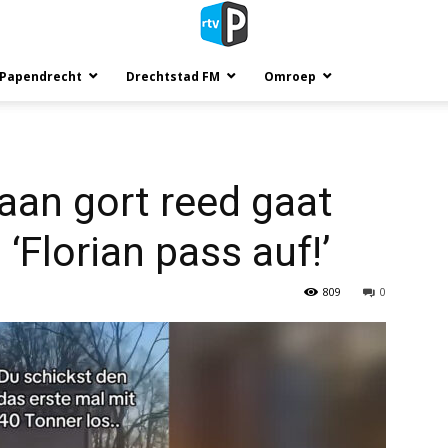
 Papendrecht
Drechtstad FM
Omroep
 aan gort reed gaat
: ‘Florian pass auf!’
809
0