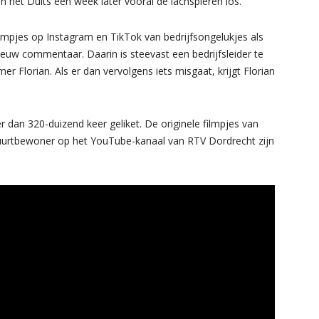
et Duits een week later vooral de lachspieren los.
ilmpjes op Instagram en TikTok van bedrijfsongelukjes als
ieuw commentaar. Daarin is steevast een bedrijfsleider te
r Florian. Als er dan vervolgens iets misgaat, krijgt Florian
r dan 320-duizend keer geliket. De originele filmpjes van
 buurtbewoner op het YouTube-kanaal van RTV Dordrecht zijn