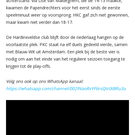
achterstand. Via Lise van Maldeghem, die de 14-13 maakte,
kwamen de Papendrechters voor het eerst sinds de eerste
speelminuut weer op voorsprong. HKC gaf zich niet gewonnen,
maar kwam niet verder dan 18-17.
De Hardinxveldse club blijft door de nederlaag hangen op de
voorlaatste plek. PKC staat na elf duels gedeeld vierde, samen
met Blauw-Wit uit Amsterdam. Een plek bij de beste vier is
nodig om aan het einde van het reguliere seizoen toegang te
krijgen tot de play-offs.
Volg ons ook op ons WhatsApp kanaal:
https://whatsapp.com/channel/0029VaoRvYF6rsQtr0tBRu3u