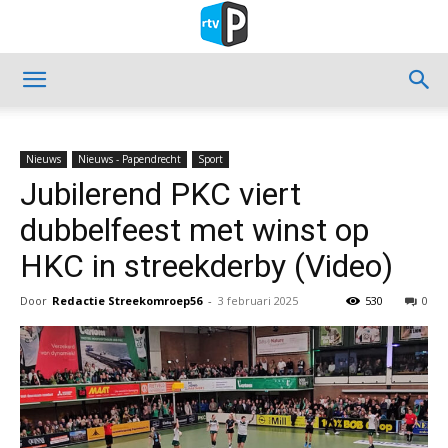
Nieuws
Nieuws - Papendrecht
Sport
Jubilerend PKC viert
dubbelfeest met winst op
HKC in streekderby (Video)
Door
Redactie Streekomroep56
-
3 februari 2025
530
0