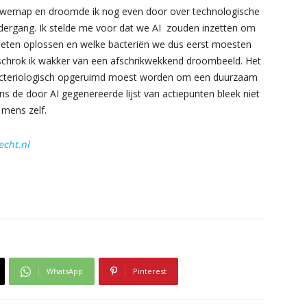
powernap en droomde ik nog even door over technologische
dergang. Ik stelde me voor dat we AI zouden inzetten om
oeten oplossen en welke bacteriën we dus eerst moesten
l schrok ik wakker van een afschrikwekkend droombeeld. Het
bacteriologisch opgeruimd moest worden om een duurzaam
s de door AI gegenereerde lijst van actiepunten bleek niet
 mens zelf.
cht.nl
WhatsApp
Pinterest