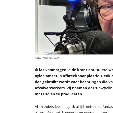
Foto Hans Hulswit
Ik las vanmorgen in de krant dat Duitse 
nylon omzet in afbreekbaar plastic. Denk d
dat gebruikt wordt voor hechtingen die van
afvalverwerkers. Zij noemen dat ‘up-cycli
materialen te produceren.
Als ik zoiets lees begin ik altijd meteen te fa
al ons afval ooit kunnen laten opvreten door ba