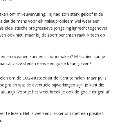
aken om milieuvervuiling. Hij had zo’n sterk geloof in de
was dat de mens voor elk milieuprobleem wel weer een
ls idealistische progressieve jongeling lijnrecht tegenover
wen ook niet, maar bij dit soort berichten raak ik toch op
eren en oceanen kunnen schoonmaken? Misschien kun je
antal vieze steden eens een goeie beurt geven?
kelen om de CO2-uitstoot uit de lucht te halen. Maar ja, is
egint en wat de eventuele bijwerkingen zijn. Je kunt die
natuurlijk. Voor je het weet breek je ook de goeie dingen af
er te lezen. Het is wel eens lekker om met een positief
.