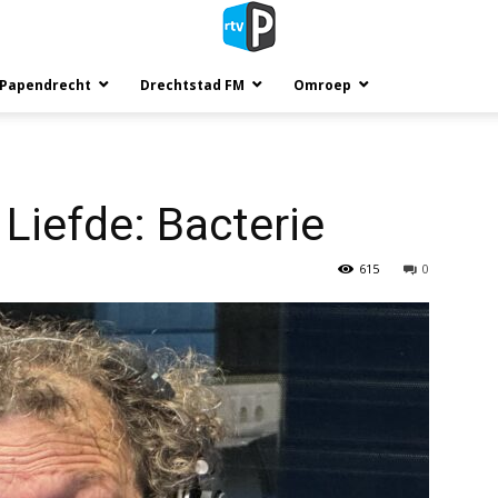
 Papendrecht
Drechtstad FM
Omroep
Liefde: Bacterie
615
0