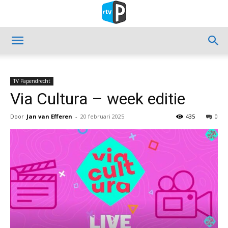
TV Papendrecht
Via Cultura – week editie
Door
Jan van Efferen
-
20 februari 2025
435
0