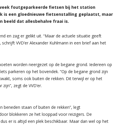
eek foutgeparkeerde fietsen bij het station
k is een gloednieuwe fietsenstalling geplaatst, maar
 beeld dat allesbehalve fraai is.
 en zag er gelikt uit. “Maar de actuele situatie geeft
, schrijft VVD’er Alexander Kuhlmann in een brief aan het
s moeten worden neergezet op de begane grond. Iedereen op
fiets parkeren op het bovendek. “Op de begane grond zijn
kwakt, soms ook buiten de rekken. Dit terwijl er op het
zijn”, zegt de VVD’er.
n beneden staan of buiten de rekken”, legt
oor blokkeren ze het looppad voor reizigers. De
, dus er is altijd een plek beschikbaar. Maar dan wel op het