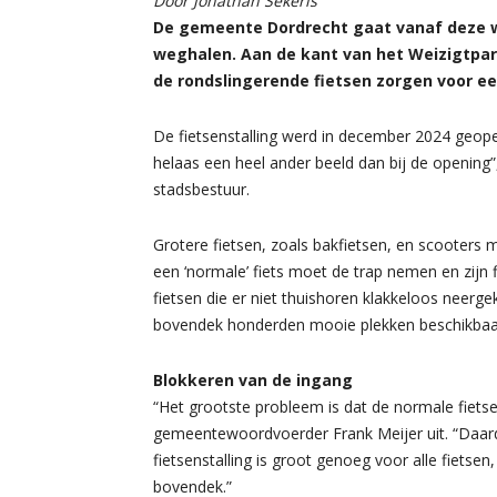
Door Jonathan Sekeris
De gemeente Dordrecht gaat vanaf deze w
weghalen. Aan de kant van het Weizigtpar
de rondslingerende fietsen zorgen voor een
De fietsenstalling werd in december 2024 geopend
helaas een heel ander beeld dan bij de opening”
stadsbestuur.
Grotere fietsen, zoals bakfietsen, en scooter
een ‘normale’ fiets moet de trap nemen en zijn 
fietsen die er niet thuishoren klakkeloos neerge
bovendek honderden mooie plekken beschikbaar 
Blokkeren van de ingang
“Het grootste probleem is dat de normale fietse
gemeentewoordvoerder Frank Meijer uit. “Daard
fietsenstalling is groot genoeg voor alle fietsen
bovendek.”