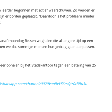
 al eerder begonnen met actief waarschuwen. Zo werden er
zijn er borden geplaatst. “Daardoor is het probleem minder
.
af maandag fietsen weghalen die al langere tijd op een
hopen we dat sommige mensen hun gedrag gaan aanpassen.
weer ophalen bij het Stadskantoor tegen een betaling van 25
//whatsapp.com/channel/0029VaoRvYF6rsQtr0tBRu3u