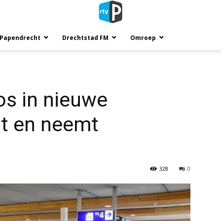
 Papendrecht
Drechtstad FM
Omroep
os in nieuwe
at en neemt
328
0