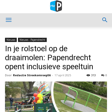
Nieuws
Nieuws - Papendrecht
In je rolstoel op de
draaimolen: Papendrecht
opent inclusieve speeltuin
Door
Redactie Streekomroep56
-
17 april 2025
313
0