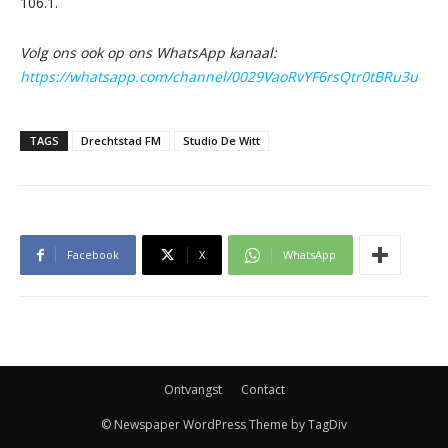
106.1.
Volg ons ook op ons WhatsApp kanaal:
https://whatsapp.com/channel/0029VaoRvYF6rsQtr0tBRu3u
TAGS
Drechtstad FM
Studio De Witt
Facebook
X
WhatsApp
Ontvangst
Contact
© Newspaper WordPress Theme by TagDiv