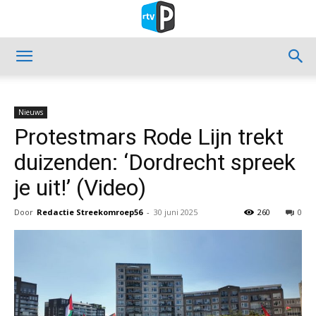
Nieuws
Protestmars Rode Lijn trekt
duizenden: ‘Dordrecht spreek
je uit!’ (Video)
Door
Redactie Streekomroep56
-
30 juni 2025
260
0