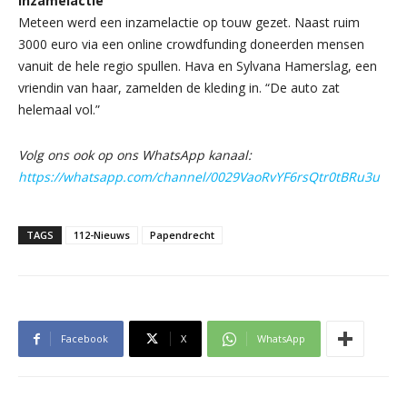
Inzamelactie
Meteen werd een inzamelactie op touw gezet. Naast ruim
3000 euro via een online crowdfunding doneerden mensen
vanuit de hele regio spullen. Hava en Sylvana Hamerslag, een
vriendin van haar, zamelden de kleding in. “De auto zat
helemaal vol.”
Volg ons ook op ons WhatsApp kanaal:
https://whatsapp.com/channel/0029VaoRvYF6rsQtr0tBRu3u
TAGS
112-Nieuws
Papendrecht
Facebook
X
WhatsApp