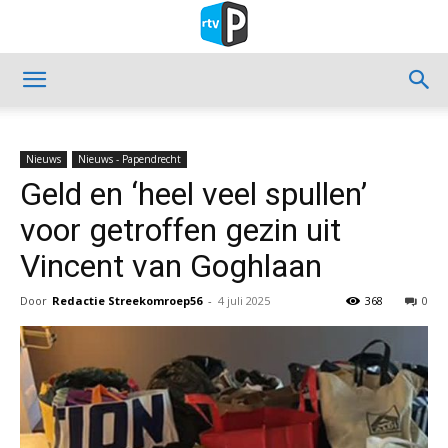
Nieuws
Nieuws - Papendrecht
Geld en ‘heel veel spullen’
voor getroffen gezin uit
Vincent van Goghlaan
Door
Redactie Streekomroep56
-
4 juli 2025
368
0