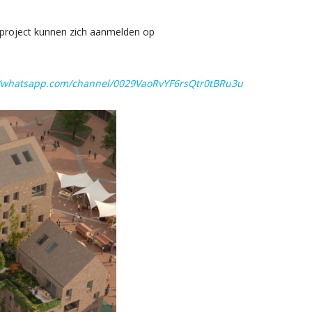
t project kunnen zich aanmelden op
//whatsapp.com/channel/0029VaoRvYF6rsQtr0tBRu3u