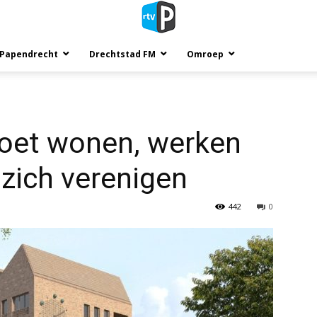
 Papendrecht
Drechtstad FM
Omroep
oet wonen, werken
zich verenigen
442
0