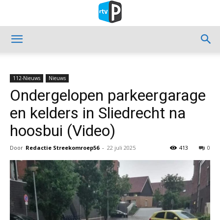
112-Nieuws
Nieuws
Ondergelopen parkeergarage
en kelders in Sliedrecht na
hoosbui (Video)
Door
Redactie Streekomroep56
-
22 juli 2025
413
0