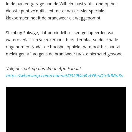
In de parkeergarage aan de Wilhelminastraat stond op het
diepste punt zo’n 40 centimeter water. Met speciale
klokpompen heeft de brandweer dit weggepompt.
Stichting Salvage, dat bemiddelt tussen gedupeerden van
wateroverlast en verzekeraars, heeft ter plaatse de schade
opgenomen. Nadat de hoosbui ophield, nam ook het aantal
meldingen af. Volgens de brandweer raakte niemand gewond.
Volg ons ook op ons WhatsApp kanaal:
https://whatsapp.com/channel/0029VaoRvYF6rsQtr0tBRu3u