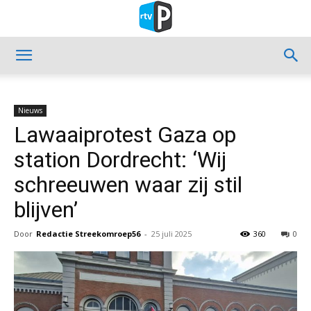
Nieuws
Lawaaiprotest Gaza op
station Dordrecht: ‘Wij
schreeuwen waar zij stil
blijven’
Door
Redactie Streekomroep56
-
25 juli 2025
360
0