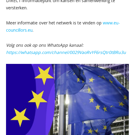
DIRECT-informatiepunt om kansen en samenwerking te
versterken.
Meer informatie over het netwerk is te vinden op
www.eu-
councillors.eu
.
Volg ons ook op ons WhatsApp kanaal:
https://whatsapp.com/channel/0029VaoRvYF6rsQtr0tBRu3u