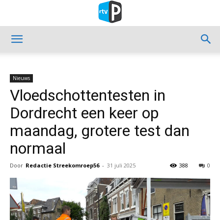
Nieuws
Vloedschottentesten in
Dordrecht een keer op
maandag, grotere test dan
normaal
Door
Redactie Streekomroep56
-
31 juli 2025
388
0