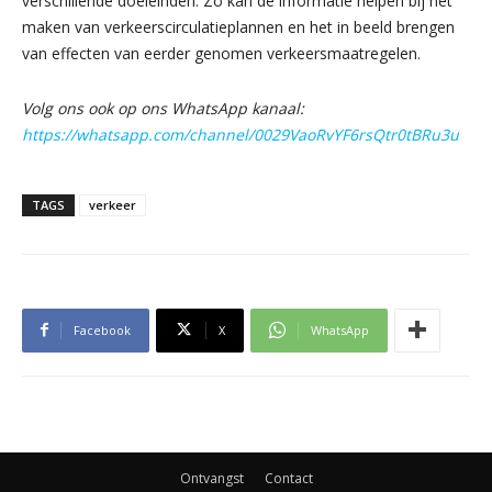
verschillende doeleinden. Zo kan de informatie helpen bij het
maken van verkeerscirculatieplannen en het in beeld brengen
van effecten van eerder genomen verkeersmaatregelen.
Volg ons ook op ons WhatsApp kanaal:
https://whatsapp.com/channel/0029VaoRvYF6rsQtr0tBRu3u
TAGS
verkeer
Facebook
X
WhatsApp
Ontvangst
Contact