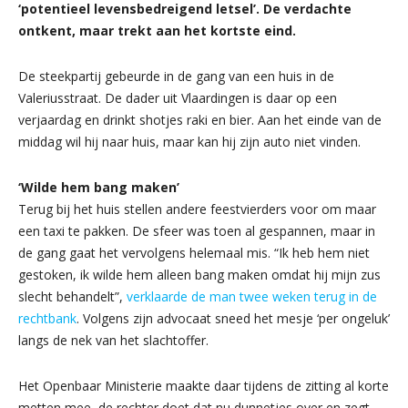
‘potentieel levensbedreigend letsel’. De verdachte
ontkent, maar trekt aan het kortste eind.
De steekpartij gebeurde in de gang van een huis in de
Valeriusstraat. De dader uit Vlaardingen is daar op een
verjaardag en drinkt shotjes raki en bier. Aan het einde van de
middag wil hij naar huis, maar kan hij zijn auto niet vinden.
‘Wilde hem bang maken’
Terug bij het huis stellen andere feestvierders voor om maar
een taxi te pakken. De sfeer was toen al gespannen, maar in
de gang gaat het vervolgens helemaal mis. “Ik heb hem niet
gestoken, ik wilde hem alleen bang maken omdat hij mijn zus
slecht behandelt”,
verklaarde de man twee weken terug in de
rechtbank
. Volgens zijn advocaat sneed het mesje ‘per ongeluk’
langs de nek van het slachtoffer.
Het Openbaar Ministerie maakte daar tijdens de zitting al korte
metten mee, de rechter doet dat nu dunnetjes over en zegt