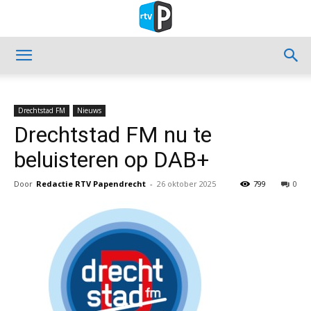
Drechtstad FM
Nieuws
Drechtstad FM nu te
beluisteren op DAB+
Door
Redactie RTV Papendrecht
-
26 oktober 2025
799
0